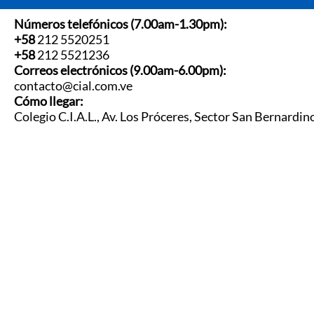
Números telefónicos (7.00am-1.30pm):
+58
212 5520251
+58
212 5521236
Correos electrónicos (9.00am-6.00pm):
contacto@cial.com.ve
Cómo llegar:
Colegio C.I.A.L., Av. Los Próceres, Sector San Bernardin