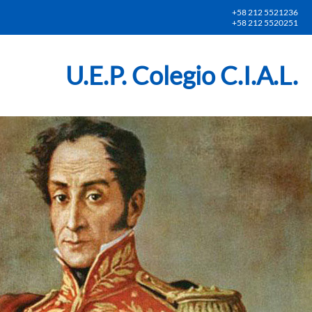
+58 212 5521236
+58 212 5520251
U.E.P. Colegio C.I.A.L.