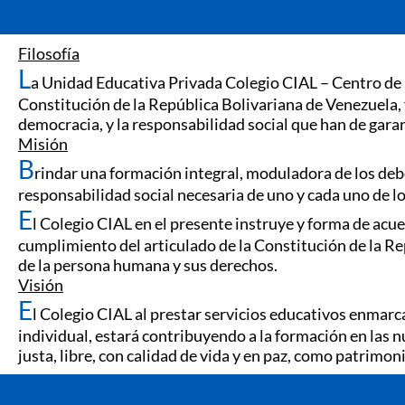
Filosofía
L
a Unidad Educativa Privada Colegio CIAL – Centro de 
Constitución de la República Bolivariana de Venezuela, y p
democracia, y la responsabilidad social que han de garant
Misión
B
rindar una formación integral, moduladora de los debe
responsabilidad social necesaria de uno y cada uno de l
E
l Colegio CIAL en el presente instruye y forma de acu
cumplimiento del articulado de la Constitución de la Rep
de la persona humana y sus derechos.
Visión
E
l Colegio CIAL al prestar servicios educativos enmarc
individual, estará contribuyendo a la formación en las 
justa, libre, con calidad de vida y en paz, como patrimo