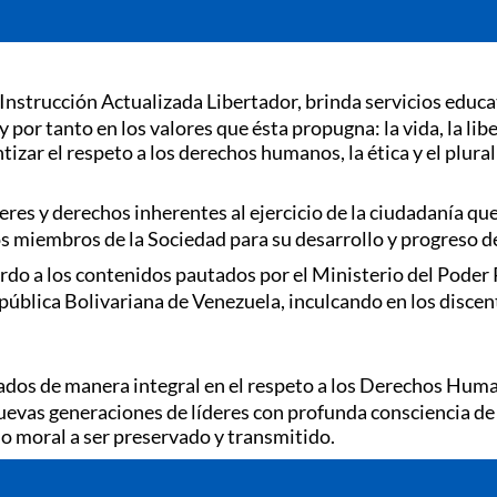
Instrucción Actualizada Libertador, brinda servicios educ
or tanto en los valores que ésta propugna: la vida, la liberta
izar el respeto a los derechos humanos, la ética y el plural
res y derechos inherentes al ejercicio de la ciudadanía qu
os miembros de la Sociedad para su desarrollo y progreso d
erdo a los contenidos pautados por el Ministerio del Poder
ública Bolivariana de Venezuela, inculcando en los discente
ados de manera integral en el respeto a los Derechos Humano
nuevas generaciones de líderes con profunda consciencia de
nio moral a ser preservado y transmitido.